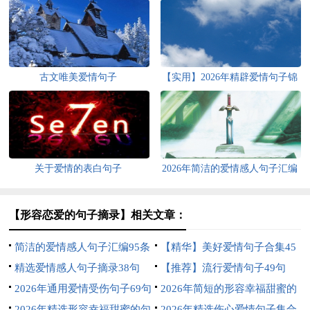
古文唯美爱情句子
【实用】2026年精辟爱情句子锦
集68条
关于爱情的表白句子
2026年简洁的爱情感人句子汇编
30句
【形容恋爱的句子摘录】相关文章：
简洁的爱情感人句子汇编95条
【精华】美好爱情句子合集45
精选爱情感人句子摘录38句
句
【推荐】流行爱情句子49句
2026年通用爱情受伤句子69句
2026年简短的形容幸福甜蜜的
2026年精选形容幸福甜蜜的句
句子21条
2026年精选伤心爱情句子集合