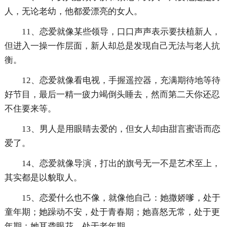
人，无论老幼，他都爱漂亮的女人。
11、恋爱就像某些领导，口口声声表示要扶植新人，
但进入一操一作层面，新人却总是发现自己无法与老人抗
衡。
12、恋爱就像看电视，手握遥控器，充满期待地等待
好节目，最后一精一疲力竭倒头睡去，然而第二天你还忍
不住要来等。
13、男人是用眼睛去爱的，但女人却由甜言蜜语而恋
爱了。
14、恋爱就像导演，打出的旗号无一不是艺术至上，
其实都是以貌取人。
15、恋爱什么也不像，就像他自己：她撒娇嗲，处于
童年期；她躁动不安，处于青春期；她喜怒无常，处于更
年期；她耳聋眼花，处于老年期。