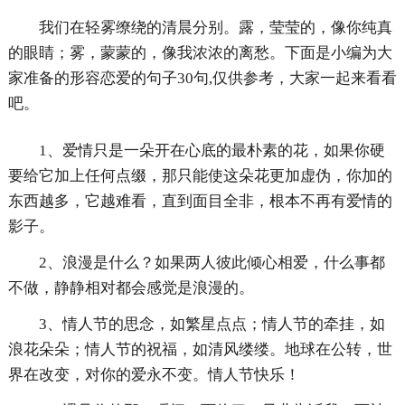
我们在轻雾缭绕的清晨分别。露，莹莹的，像你纯真
的眼睛；雾，蒙蒙的，像我浓浓的离愁。下面是小编为大
家准备的形容恋爱的句子30句,仅供参考，大家一起来看看
吧。
1、爱情只是一朵开在心底的最朴素的花，如果你硬
要给它加上任何点缀，那只能使这朵花更加虚伪，你加的
东西越多，它越难看，直到面目全非，根本不再有爱情的
影子。
2、浪漫是什么？如果两人彼此倾心相爱，什么事都
不做，静静相对都会感觉是浪漫的。
3、情人节的思念，如繁星点点；情人节的牵挂，如
浪花朵朵；情人节的祝福，如清风缕缕。地球在公转，世
界在改变，对你的爱永不变。情人节快乐！