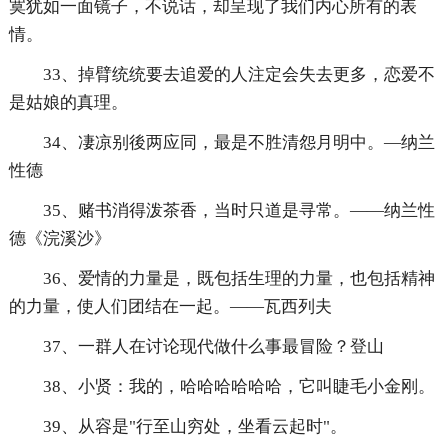
寞犹如一面镜子，不说话，却呈现了我们内心所有的表
情。
33、掉臂统统要去追爱的人注定会失去更多，恋爱不
是姑娘的真理。
34、凄凉别後两应同，最是不胜清怨月明中。—纳兰
性德
35、赌书消得泼茶香，当时只道是寻常。——纳兰性
德《浣溪沙》
36、爱情的力量是，既包括生理的力量，也包括精神
的力量，使人们团结在一起。——瓦西列夫
37、一群人在讨论现代做什么事最冒险？登山
38、小贤：我的，哈哈哈哈哈哈，它叫睫毛小金刚。
39、从容是"行至山穷处，坐看云起时"。