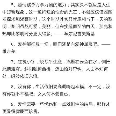
5、感情赐予万事万物的魅力，其实决不就应是人生
中短暂现象，这一道绚烂的性命的光芒，不就应仅仅照耀
着探求和渴慕时期，这个时期其实只就应相当于一天的黎
明，黎明虽然可爱，美丽，但在接踵而至的白天，那光和
热却比黎明时分更大得多。——车尔尼雪夫斯基
6、爱神能征服一切，咱们还是向爱神屈服吧。——
维吉尔
7、红笺小字，说尽平生意，鸿雁在云鱼在水，惆怅
此情难寄。斜阳独倚西楼，遥山恰对帘钩。人面不知何
处，绿波依旧东流。
8、没有你，生活依旧要高调嗨起幸福。不一定，没
有你就不幸福吧。女人何不爱自己。
9、爱情需要一些忧伤和一点戏剧性的结局，那样才
更显得朦胧而珍贵。