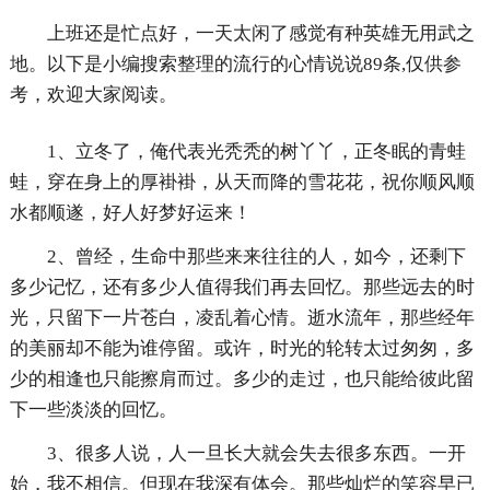
上班还是忙点好，一天太闲了感觉有种英雄无用武之
地。以下是小编搜索整理的流行的心情说说89条,仅供参
考，欢迎大家阅读。
1、立冬了，俺代表光秃秃的树丫丫，正冬眠的青蛙
蛙，穿在身上的厚褂褂，从天而降的雪花花，祝你顺风顺
水都顺遂，好人好梦好运来！
2、曾经，生命中那些来来往往的人，如今，还剩下
多少记忆，还有多少人值得我们再去回忆。那些远去的时
光，只留下一片苍白，凌乱着心情。逝水流年，那些经年
的美丽却不能为谁停留。或许，时光的轮转太过匆匆，多
少的相逢也只能擦肩而过。多少的走过，也只能给彼此留
下一些淡淡的回忆。
3、很多人说，人一旦长大就会失去很多东西。一开
始，我不相信。但现在我深有体会。那些灿烂的笑容早已