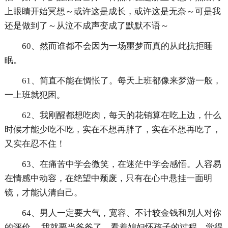
上眼睛开始冥想～或许这是成长，或许这是无奈～可是我
还是做到了～从泣不成声变成了默默不语～
60、然而谁都不会因为一场噩梦而真的从此抗拒睡
眠。
61、简直不能在惆怅了。每天上班都像来梦游一般，
一上班就犯困。
62、我刚醒都想吃肉，每天的花销算在吃上边，什么
时候才能少吃不吃，实在不想再胖了，实在不想再吃了，
又实在忍不住！
63、在痛苦中学会微笑，在迷茫中学会感悟。人容易
在情感中动容，在绝望中颓废，只有在心中悬挂一面明
镜，才能认清自己。
64、男人一定要大气，宽容、不计较金钱和别人对你
的评价。 我就要当爸爸了，看着媳妇怀孩子的过程，觉得