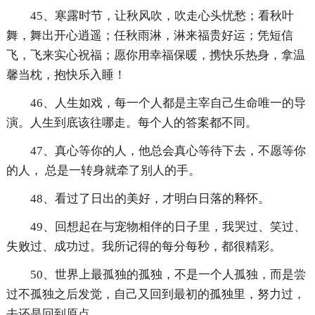
45、寒露时节，让秋风吹，吹走心头忧愁；看秋叶
舞，舞出开心逍遥；任秋雨淋，淋来福贵好运；凭短信
飞，飞来实心祝福；愿你用幸福保暖，携快乐热身，拿温
馨当枕，抱快乐入睡！
46、人生如戏，每一个人都是主宰自己生命唯一的导
演。人生到底该往哪走。每个人的答案都不同。
47、真心等你的人，他总会真心等待下去，不愿等你
的人， 总是一转身就牵了别人的手。
48、看过了日出的美好，才明白日落的释怀。
49、回想起在与宠物相伴的日子里，我哭过、笑过、
失败过、成功过。我所记得的每分每秒，都很精彩。
50、世界上最孤独的孤独，不是一个人孤独，而是尝
过不孤独之后发觉，自己又回到最初的孤独里，努力过，
去还是回到原点。