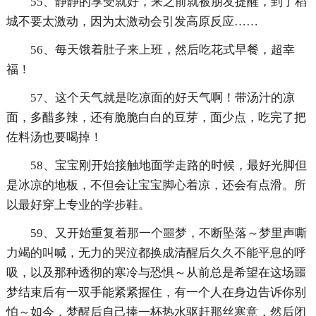
55、静静的享受就好，来之前就被朋友提醒，到了稻
城不要太激动，因为太激动会引发高原反应……
56、每天饿着肚子来上班，然后吃花式早餐，超幸
福！
57、这个天气就是吃凉面的好天气啊！带汤汁的凉
面，多醋多辣，还有脆脆白白的豆芽，面少点，吃完了把
佐料汤也要喝掉！
58、宝宝刚开始接触地面学走路的时候，最好光脚但
是冰凉的地板，不但会让宝宝脚心着凉，还会有点滑。所
以最好穿上专业的学步鞋。
59、又开始重复着那一个噩梦，不断坠落～梦里声嘶
力竭的叫喊，无力的哭泣都换成清醒后久久不能平息的呼
吸，以及那种透彻的寒冷与恐惧～从前总是希望在这场噩
梦结束后有一双手能紧紧握住，有一个人在身边告诉你别
怕～如今，梦醒后自己捧一杯热水驱赶那丝寒意，然后闭