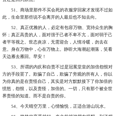
51、商场里那件不买会死的衣服穿回家才发现不过如
此，生命里那些说不会离开的人最后也不知去向。
52、真正优雅的人，必定有包容万物、宽待众生的胸
怀；真正高贵的人，面对强于己者不卑不亢，面对弱于己
者平等视之。世态炎凉，无需迎合，人情冷暖，勿去在
意。身在万物中，心在万物上。静听大海潮起潮落，笑看
天边雁去雁回。早安！
53、所谓的内疚和自责不过是冠冕堂皇的加倍怨恨对
方的手段罢了。欺骗了自己，欺骗了旁观的所有人，你以
为你真的是在责怪自己，其实是对方默默接下了你加倍的
愤怒，怨恨，以及责怪，加倍的。一切，只有那个被全世
界责怪的知道。而不是自责的你。
54、今天晴空万里，心情愉悦，正适合游山玩水。