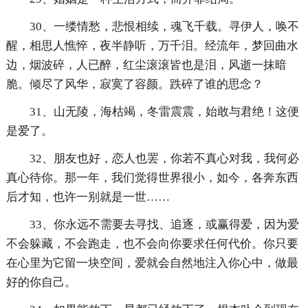
30、一缕情愁，悲恨相续，魂飞千载。寻伊人，唤不
醒，相思人憔悴，夜半静听，万千泪。经流年，梦回曲水
边，烟波碎，人已醉，红尘滚滚皆也是泪，风逝一抹暗
脆。倾尽了风华，寂寞了容颜。跌碎了谁的思念？
31、山无陵，海枯竭，冬雷震震，始敢与君绝！这便
是爱了。
32、朋友也好，恋人也罢，你若不真心对我，我何必
真心待你。那一年，我们觉得世界很小，如今，各奔东西
后才知，也许一别就是一世……
33、你永远不需要去寻找、追逐，或赢得爱，因为爱
不会躲藏，不会跑走，也不会向你要求任何代价。你只要
在心里为它留一块空间，爱就会自然地注入你心中，做最
好的你自己。