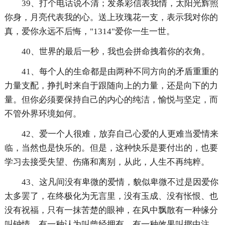
39、打个电话说不清；发条彩信表我情，太阳光辉照
你身，月亮代表我的心。送上玫瑰花一支，表示我对你的
真，爱你永远不后悔，"1314"爱你一生一世。
40、世界的最后一秒，我也会拼命拽着你的衣角。
41、每个人的生命都是由两种不同方向的矛盾重重的
力量支配，挣扎时来自于跟随向上的力量，还是向下的力
量。但你必须要保持自己的内心的纯洁，愉悦与坚定，而
不管外界环境如何。
42、爱一个人很难，放弃自己心爱的人更难当爱情来
临，当然也是快乐的。但是，这种快乐是要付出的，也要
学习去接受失望、伤痛和离别，从此，人生不再纯粹。
43、这凡间没有卑微的爱情，貌似卑微不过是因爱你
太多罢了，在终极化为无言里，没有玉成、没有怅恨、也
没有祝福，只有一抹苦楚的眼神，在风中飘散有一种缘分
叫钟情，有一种认为叫曾经拥有，有一种效果叫掷中注