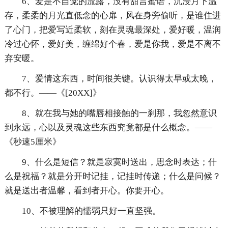
6、爱是不自觉的流露，没有甜言蜜语，沉浸月下温
存，柔柔的月光直低念的心扉，风在身旁偷听，是谁住进
了心门，把爱写近柔软，刻在灵魂最深处，爱好暖，温润
冷过心怀，爱好美，缠绵好个春，爱是你我，爱是不离不
弃安暖。
7、爱情这东西，时间很关键。认识得太早或太晚，
都不行。——《[20XX]》
8、就在我与她的嘴唇相接触的一刹那，我忽然意识
到永远，心以及灵魂这些东西究竟都是什么概念。——
《秒速5厘米》
9、什么是短信？就是寂寞时送出，思念时表达；什
么是祝福？就是分开时记挂，记挂时传递；什么是问候？
就是送出者温馨，看到者开心。你要开心。
10、不被理解的懦弱只好一直坚强。