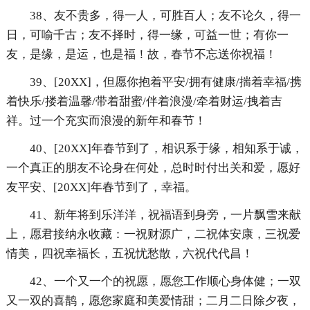
38、友不贵多，得一人，可胜百人；友不论久，得一
日，可喻千古；友不择时，得一缘，可益一世；有你一
友，是缘，是运，也是福！故，春节不忘送你祝福！
39、[20XX]，但愿你抱着平安/拥有健康/揣着幸福/携
着快乐/搂着温馨/带着甜蜜/伴着浪漫/牵着财运/拽着吉
祥。过一个充实而浪漫的新年和春节！
40、[20XX]年春节到了，相识系于缘，相知系于诚，
一个真正的朋友不论身在何处，总时时付出关和爱，愿好
友平安、[20XX]年春节到了，幸福。
41、新年将到乐洋洋，祝福语到身旁，一片飘雪来献
上，愿君接纳永收藏：一祝财源广，二祝体安康，三祝爱
情美，四祝幸福长，五祝忧愁散，六祝代代昌！
42、一个又一个的祝愿，愿您工作顺心身体健；一双
又一双的喜鹊，愿您家庭和美爱情甜；二月二日除夕夜，