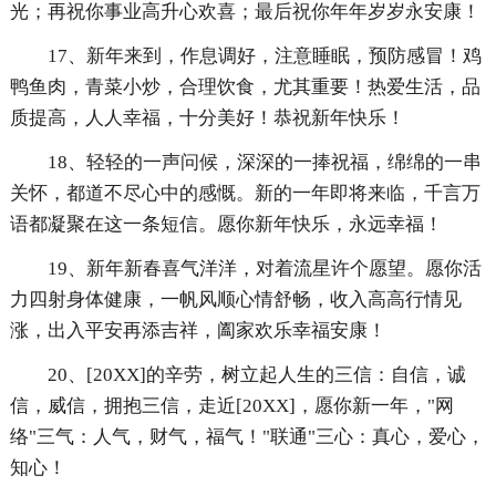
光；再祝你事业高升心欢喜；最后祝你年年岁岁永安康！
17、新年来到，作息调好，注意睡眠，预防感冒！鸡
鸭鱼肉，青菜小炒，合理饮食，尤其重要！热爱生活，品
质提高，人人幸福，十分美好！恭祝新年快乐！
18、轻轻的一声问候，深深的一捧祝福，绵绵的一串
关怀，都道不尽心中的感慨。新的一年即将来临，千言万
语都凝聚在这一条短信。愿你新年快乐，永远幸福！
19、新年新春喜气洋洋，对着流星许个愿望。愿你活
力四射身体健康，一帆风顺心情舒畅，收入高高行情见
涨，出入平安再添吉祥，阖家欢乐幸福安康！
20、[20XX]的辛劳，树立起人生的三信：自信，诚
信，威信，拥抱三信，走近[20XX]，愿你新一年，"网
络"三气：人气，财气，福气！"联通"三心：真心，爱心，
知心！