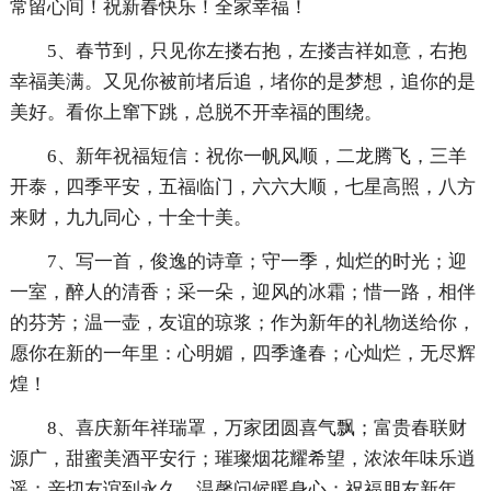
常留心间！祝新春快乐！全家幸福！
5、春节到，只见你左搂右抱，左搂吉祥如意，右抱
幸福美满。又见你被前堵后追，堵你的是梦想，追你的是
美好。看你上窜下跳，总脱不开幸福的围绕。
6、新年祝福短信：祝你一帆风顺，二龙腾飞，三羊
开泰，四季平安，五福临门，六六大顺，七星高照，八方
来财，九九同心，十全十美。
7、写一首，俊逸的诗章；守一季，灿烂的时光；迎
一室，醉人的清香；采一朵，迎风的冰霜；惜一路，相伴
的芬芳；温一壶，友谊的琼浆；作为新年的礼物送给你，
愿你在新的一年里：心明媚，四季逢春；心灿烂，无尽辉
煌！
8、喜庆新年祥瑞罩，万家团圆喜气飘；富贵春联财
源广，甜蜜美酒平安行；璀璨烟花耀希望，浓浓年味乐逍
遥；亲切友谊到永久，温馨问候暖身心；祝福朋友新年