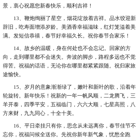
景，衷心祝愿您新春快乐，顺利吉祥！
13、鞭炮绚丽了星空，烟花绽放着吉祥。品水饺迎新
辞旧，吃寿面增添岁龄。美酒香幸福滋味，红灯笼溢着美
满。发短信恭禧，春节好幸福久长。祝你春节合家乐！
14、故乡的温暖，身在何处也不会忘记。回家的方
向，走到哪里都不会迷失。奔波的脚步，路程多远也不觉
得苦。祝福的话语，无论你在哪里都紧紧跟随。祝归家旅
途愉快。
15、岁月的意象渐渐绿了，嫩叶和新叶的歌，沿着年
轮旋转。新年快乐！祝新的一年一帆风顺，二龙腾飞，三
羊开泰，四季平安，五福临门，六六大顺，七星高照，八
方来财，九九同心，十全十美。
16、平日牵挂只有你，思念从未远离你，春节佳节不
忘你，祝福问候全送你。先祝你新年新气象，忧愁全跑