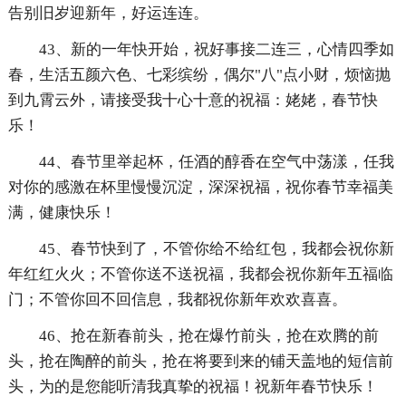
告别旧岁迎新年，好运连连。
43、新的一年快开始，祝好事接二连三，心情四季如
春，生活五颜六色、七彩缤纷，偶尔"八"点小财，烦恼抛
到九霄云外，请接受我十心十意的祝福：姥姥，春节快
乐！
44、春节里举起杯，任酒的醇香在空气中荡漾，任我
对你的感激在杯里慢慢沉淀，深深祝福，祝你春节幸福美
满，健康快乐！
45、春节快到了，不管你给不给红包，我都会祝你新
年红红火火；不管你送不送祝福，我都会祝你新年五福临
门；不管你回不回信息，我都祝你新年欢欢喜喜。
46、抢在新春前头，抢在爆竹前头，抢在欢腾的前
头，抢在陶醉的前头，抢在将要到来的铺天盖地的短信前
头，为的是您能听清我真挚的祝福！祝新年春节快乐！