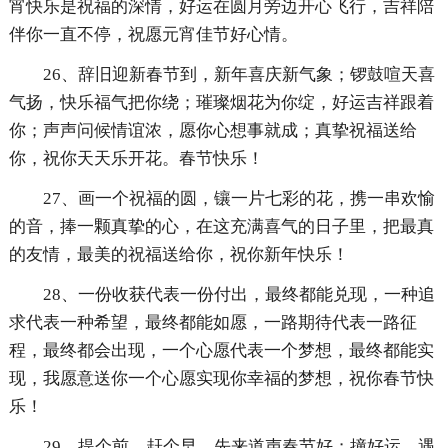
宵快乐是祝福的深情，好运在圆月旁边开心飞行，吉祥陪
伴你一直不停，祝愿元宵佳节好心情。
26、辞旧迎新春节到，新年喜庆新气象；锣鼓喧天喜
气扬，快乐福气把你绕；璀璨烟花为你绽，好运吉祥跟着
你；声声问候情谊浓，愿你心想事就成；真挚祝福送给
你，祝你天天乐开花。春节快乐！
27、画一个祝福的圆，镶一片七彩的花，携一串欢愉
的音，捧一颗真挚的心，在这充满喜气的日子里，把最真
的友情，最美的祝福送给你，祝你新年快乐！
28、一份收获代表一份付出，最终都能兑现，一种追
求代表一种希望，最终都能如愿，一路期待代表一路征
程，最终都会出现，一个心愿代表一个梦想，最终都能实
现，我愿意送你一个心愿实现你幸福的梦想，祝你春节快
乐！
29、提个前，赶个早，先来道声春节好；撞好运，遇