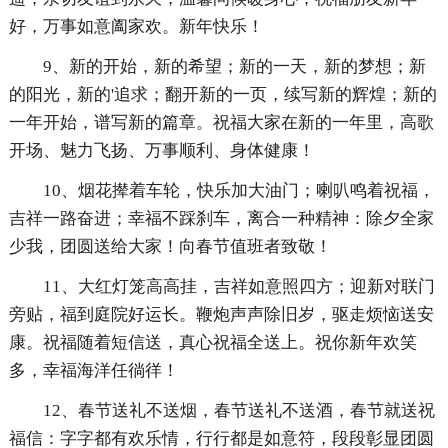
好，万事如意阖家欢。新年快乐！
9、新的开始，新的希望；新的一天，新的梦想；新
的阳光，新的'追求；翻开新的一页，续写新的辉煌；新的
一年开始，谱写新的篇章。祝福大家在新的一年里，高歌
开场、魅力飞扬、万事顺利、身体健康！
10、烟花撵着车轮，快乐加大油门；喇叭鸣着祝福，
吉祥一路奋进；幸福不踩刹车，离合一种精神：除夕全家
少我，团圆送给大家！向春节值班者致敬！
11、大红灯笼高高挂，吉祥如意照四方；迎新对联门
旁贴，福到庭院好运长。鞭炮声声除旧岁，驱走烦恼送安
康。祝福随着短信送，真心祝福全送上。祝你新年欢笑
多，幸福海洋任徜徉！
12、春节送礼不送烟，春节送礼不送酒，春节就送祝
福信：字字都有欢乐情，行行都是如意符，段段彰显团圆