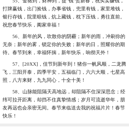
55、金猪到，财神到，提"钱"贺新春，祝买卖赚钱，
打牌赢钱，出门捡钱，办事省钱，兜里有钱，家里堆钱，
银行存钱，院里晾钱，炕上藏钱，枕下压钱，勇往直前。
祝您春节快乐，阖家幸福！
56、新年的风，吹散你的阴霾；新年的雨，冲刷你的
无奈；新年的雾，锁定你的失败；新年的日，照耀你的期
待。春节到来，幸福怀揣，新年快乐，响彻天外！
57、[20XX]，佳节到新年到！猪你一帆风顺，二龙腾
飞，三阳开泰，四季平安，五福临门，六六大顺，七星高
照，八方来财，九九同心，十全十美！
58、山脉能阻隔天高地远，却阻隔不住深深思念；经
纬可拉开距离，却挡不住真挚情感；岁月可流逝华年，朋
友再远也会亲密无间。春节来临送去我的祝福片片！春节
快乐！