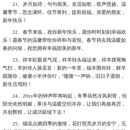
21、岁月如诗，句句很美。友谊如歌，歌声悠扬。温
馨季节，思念满怀。佳节将到，提前祝福。亲爱的朋友，
新年快乐！
22、春节来临，祝你新年快乐，愿你时时刻刻幸福欢
乐！愿春节的温馨带给你祥和与喜悦。春节捎去我温暖如
春的问候，祝您拥有幸福甜美的新年。
23、祥羊眨眼喜气现，祥羊转头福运来，祥羊摆尾晦
气扫，羊的传人接圣旨：新的一年里，福羊围你转，财羊
跟随你，健康小羊伴你行，"隆隆"一声响，旧日子退朝，
新生活驾到！
24、20xx年的钟声即将响起，冬季虽然冷风刺骨，但
阳光依然明媚，寒冷与温暖交织并存，让我们再接再厉，
共创辉煌，让成功延续下去！
25、烟花点燃四季的激情，花灯照亮岁月的安宁，元