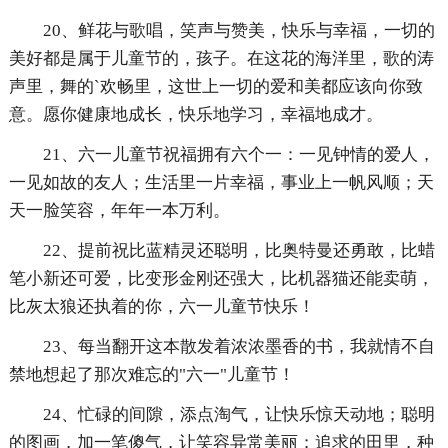
20、鲜花与歌唱，笑声与赞美，快乐与幸福，一切的
美好都是属于儿童节的，孩子。在这花的海洋里，歌的涛
声里，舞的`欢畅里，这世上一切的爱和美都应该向你致
意。愿你健康地成长，快乐地学习，幸福地成才。
21、六一儿童节祝福拥有六个一：一见钟情的爱人，
一见如故的友人；生活里一片幸福，事业上一帆风顺；天
天一脸笑容，年年一本万利。
22、提前祝比蓝精灵还聪明，比奥特曼还勇敢，比蜡
笔小新还可爱，比变形金刚还强大，比机器猫还能卖萌，
比灰太狼还执着的你，六一儿童节快乐！
23、每当翻开这本散发着浓浓墨香的书，我就情不自
禁地想起了那次难忘的"六一"儿童节！
24、忙碌的间隙，添点淘气，让快乐惊天动地；聪明
的图画，加一笔傻气，让笑容异常美丽；追求的田里，种