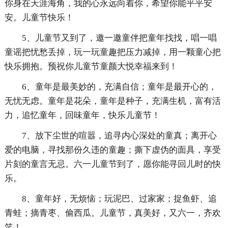
你身在天涯海角，我的心永远向着你，希望你能平平安
安。儿童节快乐！
5、儿童节又到了，邀一邀童伴把童年找找，唱一唱
童谣把忧愁丢掉，玩一玩童趣把压力减掉，用一颗童心把
快乐拥抱。预祝你儿童节童颜大悦幸福来到！
6、童年是最美妙的，充满自信；童年是最开心的，
无忧无虑。童年是花朵，童年是种子，充满生机，富有活
力，追忆童年，回味童年，快乐儿童节！
7、放下尘世的喧嚣，追寻内心深处的童真；离开心
爱的电脑，寻找那份久违的童趣；撕下虚伪的面具，享受
片刻的童言无忌。六一儿童节到了，愿你能寻回儿时的快
乐。
8、童年好，无烦恼；玩泥巴、过家家；捉鱼虾、追
青蛙；摘青枣、偷西瓜。儿童节，真美好，又六一，齐欢
笑！