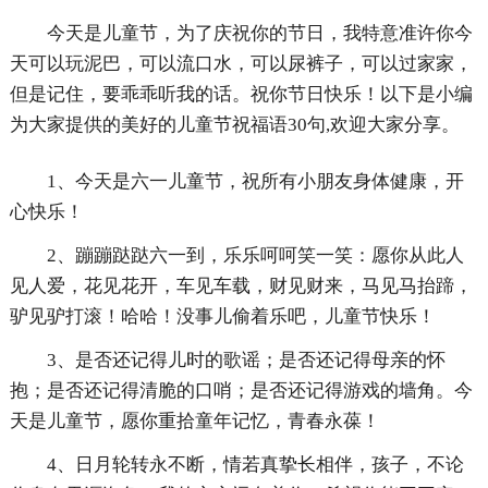
今天是儿童节，为了庆祝你的节日，我特意准许你今
天可以玩泥巴，可以流口水，可以尿裤子，可以过家家，
但是记住，要乖乖听我的话。祝你节日快乐！以下是小编
为大家提供的美好的儿童节祝福语30句,欢迎大家分享。
1、今天是六一儿童节，祝所有小朋友身体健康，开
心快乐！
2、蹦蹦跶跶六一到，乐乐呵呵笑一笑：愿你从此人
见人爱，花见花开，车见车载，财见财来，马见马抬蹄，
驴见驴打滚！哈哈！没事儿偷着乐吧，儿童节快乐！
3、是否还记得儿时的歌谣；是否还记得母亲的怀
抱；是否还记得清脆的口哨；是否还记得游戏的墙角。今
天是儿童节，愿你重拾童年记忆，青春永葆！
4、日月轮转永不断，情若真挚长相伴，孩子，不论