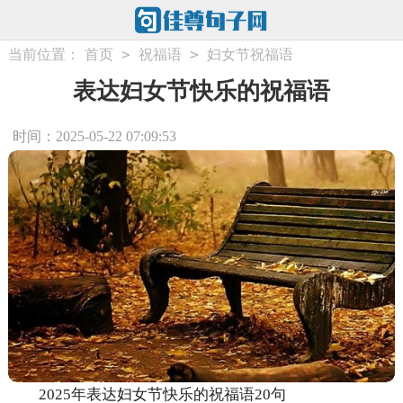
>
>
当前位置：
首页
祝福语
妇女节祝福语
表达妇女节快乐的祝福语
时间：2025-05-22 07:09:53
2025年表达妇女节快乐的祝福语20句