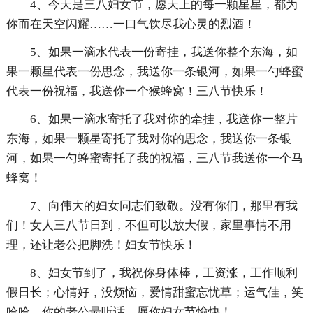
4、今天是三八妇女节，愿天上的每一颗星星，都为
你而在天空闪耀……一口气饮尽我心灵的烈酒！
5、如果一滴水代表一份寄挂，我送你整个东海，如
果一颗星代表一份思念，我送你一条银河，如果一勺蜂蜜
代表一份祝福，我送你一个猴蜂窝！三八节快乐！
6、如果一滴水寄托了我对你的牵挂，我送你一整片
东海，如果一颗星寄托了我对你的思念，我送你一条银
河，如果一勺蜂蜜寄托了我的祝福，三八节我送你一个马
蜂窝！
7、向伟大的妇女同志们致敬。没有你们，那里有我
们！女人三八节日到，不但可以放大假，家里事情不用
理，还让老公把脚洗！妇女节快乐！
8、妇女节到了，我祝你身体棒，工资涨，工作顺利
假日长；心情好，没烦恼，爱情甜蜜忘忧草；运气佳，笑
哈哈，你的老公最听话。愿你妇女节愉快！