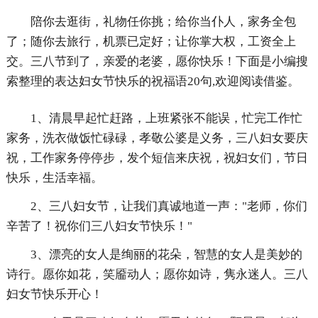
陪你去逛街，礼物任你挑；给你当仆人，家务全包
了；随你去旅行，机票已定好；让你掌大权，工资全上
交。三八节到了，亲爱的老婆，愿你快乐！下面是小编搜
索整理的表达妇女节快乐的祝福语20句,欢迎阅读借鉴。
1、清晨早起忙赶路，上班紧张不能误，忙完工作忙
家务，洗衣做饭忙碌碌，孝敬公婆是义务，三八妇女要庆
祝，工作家务停停步，发个短信来庆祝，祝妇女们，节日
快乐，生活幸福。
2、三八妇女节，让我们真诚地道一声："老师，你们
辛苦了！祝你们三八妇女节快乐！"
3、漂亮的女人是绚丽的花朵，智慧的女人是美妙的
诗行。愿你如花，笑靥动人；愿你如诗，隽永迷人。三八
妇女节快乐开心！