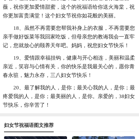
薇，祝你更加爱情甜蜜，这个的祝福语给你送火海棠，祝
你更加富贵满堂！这个妇女节祝你如花般的美丽。
18、虽然不再需要您帮我补身上的衣服，不再需要您
亲手做好饭菜等我回家吃饭，但母亲您的教诲我会一直牢
记，您就放心的颐养天年吧。妈妈，祝您妇女节快乐！
19、爱情跟幸福挂钩，健康与开心相连，美丽和温柔
亲近，笑容与心情有关，你的快乐是我最关心的，愿你青
春永驻，魅力永存，三八妇女节快乐！
20、最了解我的人，是你；最关心我的人，是你；最
疼爱我的人，是你；最美丽的人，是你。亲爱的，38妇女
节快乐，你辛苦了！
妇女节祝福语图文推荐