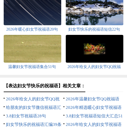
2026年暖心妇女节祝福语20句
妇女节快乐的祝福语短信22句
温馨妇女节祝福语集合51句
2026年给女人的妇女节QQ祝福
语集锦48句
【表达妇女节快乐的祝福语】相关文章：
2026年给女人的妇女节QQ祝
2026年温馨妇女节QQ祝福语
福语集锦48句
给朋友的妇女节微信祝福语汇
27条
2026年精选暖心妇女节祝福语
编36条
3.8妇女节祝福语28句
22句
3.8妇女节祝福语短信大汇总51
妇女节快乐的祝福语汇编39条
条
2026年给女人的妇女节祝福语