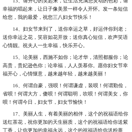
13、请开心的笑起来，让生活充满您灵动的色彩，请
幸福的唱起来，让日子像美景一样令人开怀。发一条短信
给您，我的最爱，祝您三八妇女节快乐！
14、妇女节来到了，送你幸运之草，好运伴你到老；
送你幸运之花，笑容如花开放；送你真心短信，欢声笑语
心情靓。祝夫人一生幸福，快乐开心。
15、论美丽，西施不如你；论才华，清照都服你；论
高贵，贵妃逊色你；论幸福，人人羡慕你。愿你妇女节幸
福开心，心情惬意，越来越年轻，越来越美丽！
16、何谓自豪，强呗！何谓谦虚，装呗！何谓勤俭，
省呗！何谓大方，傻呗！何谓聪明，吹呗！何谓美女，你
呗！何谓今日，妇女节，妇女节愉快！
17、美丽人生，有着美丽的相伴，这个的祝福语给你
送红茶花，祝你更加的天生丽质，这个的祝福语给你送紫
丁香，让你更加的幸福永远，这个的祝福语给你送粉蔷