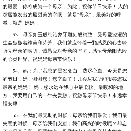
的最爱，你将成为一个母亲，为此，祝你节日快乐！ 人的
嘴唇能发出的最甜美的字眼，就是"母亲"，最美好的呼
喊，就是"妈妈"。
53、母亲如玉般纯洁象牙雕刻般精致，受母爱浇灌的
生命酝酿着纯美和芬芳。我们就应怀着一颗感恩的心去聆
听完母亲的唠叨，诚恳应对母亲的严厉，感悟母亲阳光般
的心灵世界。祝妈妈母亲节快乐！
54、妈：为了我您的黑发变白，费尽心血。今天是您
的节日，妈，谢谢您！您辛勤了！儿会尽我所能报答您我
最亲的妈妈！ 妈，您永远在我心中最柔软、最暖和的地
方，我要用自己的一生去爱您，祝您母亲节快乐！永远幸
福安康！
55、在我们最无助的时候，母亲给我们鼓励；我们最
失意的时候，母亲给我们安慰；我们高兴的时候呢？却忘