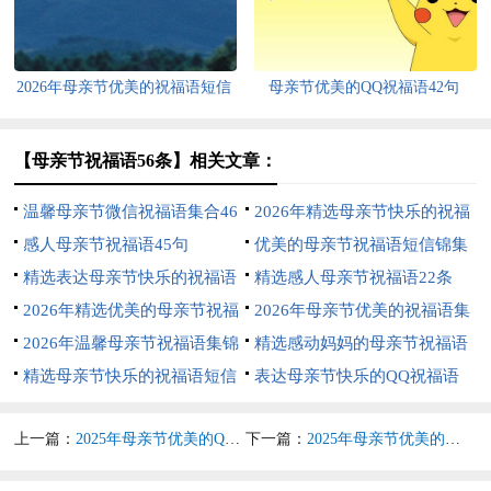
2026年母亲节优美的祝福语短信
母亲节优美的QQ祝福语42句
大汇总99条
【母亲节祝福语56条】相关文章：
温馨母亲节微信祝福语集合46
2026年精选母亲节快乐的祝福
句
感人母亲节祝福语45句
语集锦51句
优美的母亲节祝福语短信锦集
精选表达母亲节快乐的祝福语
27条
精选感人母亲节祝福语22条
汇编63句
2026年精选优美的母亲节祝福
2026年母亲节优美的祝福语集
语短信大汇总42条
2026年温馨母亲节祝福语集锦
合45条
精选感动妈妈的母亲节祝福语
68条
精选母亲节快乐的祝福语短信
23条
表达母亲节快乐的QQ祝福语
37句
32条
上一篇：
2025年母亲节优美的QQ祝福语集锦42句
下一篇：
2025年母亲节优美的祝福语合集54句