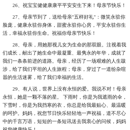
26、祝宝宝健健康康平平安安生下来！母亲节快乐！
27、母亲节到了，送给母亲"五样好礼"：微笑永驻你
脸庞，健康永驻你身体，甜蜜永驻你心房，平安永驻你生
活，幸福永驻你生命。祝福你母亲节快乐！
28、母亲，用她那视儿女为生命的那双眼。注视着我
们成长，献出了她生命中最凝重、最隽永的年华，成就了
我们一条条前进的道路。母亲，经历了一场艰难的人生跋
涉，给了我们平坦的人生旅程；母亲，穿过了一道纷杂喧
嚣的生活迷雾，给了我们幸福的生活。
29、有人说，世界上没有永恒的爱。我说不对！母亲
永恒，她是一颗不落的星。 下雨时，你是为我遮雨的伞，
下雪时，你是为我挡寒的衣，你总是给我最贴心、最温暖
的呵护。妈妈，祝您节日快乐轻轻地一声祝福，道不尽心
中的千言万语，短短的一条短讯送去我衷心的问候，妈妈
祝您健康快乐！