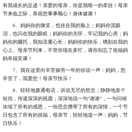
有我成长的足迹！亲爱的母亲，你是我唯一的牵挂！母亲
节来临之际，恭祝您事事顺心！身体健康！
6、妈妈你的微笑，也挂在我的脸上；妈妈你流眼
泪，也闪在我的眼眶；妈妈你的关怀，牢记我的心房；妈
妈你的嘱托，我知语重心长；妈妈你的快乐，镌刻在我的
心上。母亲节到来，不管你现在多忙，请你别忘了祝福妈
妈幸福安康！
7、我在这里向辛苦操劳一年的你说一声：妈妈，您
辛苦了，我爱您！母亲节快乐！
8、轻轻地拨通电话，诉说无尽的想念；静静地发个
短信，传递深深的祝愿；深深地说一句"谢谢"，一句问候
浓缩了所有的感恩，一份思念携带了所有的深情，一个节
日包含了所有的祝福，母亲节，轻轻地道一声：妈妈，节
日快乐！