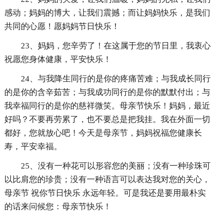
感动；妈妈的博大，让我们震撼；而让妈妈快乐，是我们
共同的心愿！愿妈妈节日快乐！
23、妈妈，您辛劳了！在这属于您的节日里，我衷心
祝愿您身体健康，平安快乐！
24、与我降生同行的是你的疼痛苦难；与我成长同行
的是你的含辛茹苦；与我成功同行的是你的默默付出；与
我幸福同行的是你的慈祥微笑。母亲节快乐！妈妈，最近
好吗？不要再劳累了，也不要总是把我挂。我在外面一切
都好，您就放心吧！今天是母亲节，妈妈祝福您健康长
寿，平安幸福。
25、没有一种花可以形容您的美丽；没有一种珍珠可
以比肩您的珍贵；没有一种语言可以表达我对您的关心，
母亲节 祝你节日快乐 永远年轻。可是我还是要用最朴实
的话来问候您：母亲节快乐！