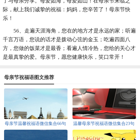
了与母亲分享。母爱如海，母爱如山！在母亲节来临之
际，献上我们诚挚的祝福：妈妈，您辛苦了！母亲节快
乐！
56、走遍天涯海角，您在的地方才是永远的家；听遍
千言万语，您说的话才是拨动心弦的金玉；吃遍四面八
方，您做的饭菜才是最香；看遍人情冷热，您给的关心才
是最真挚的爱。母亲节，愿您健康快乐，笑口常开！
母亲节祝福语图文推荐
母亲节温馨祝福语微信集合66句
温馨母亲节祝福语微信集合23句