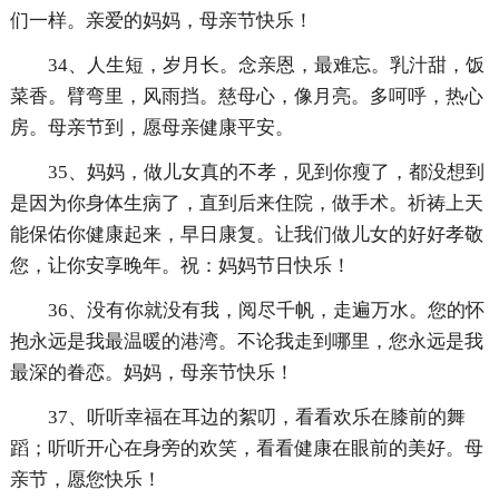
们一样。亲爱的妈妈，母亲节快乐！
34、人生短，岁月长。念亲恩，最难忘。乳汁甜，饭
菜香。臂弯里，风雨挡。慈母心，像月亮。多呵呼，热心
房。母亲节到，愿母亲健康平安。
35、妈妈，做儿女真的不孝，见到你瘦了，都没想到
是因为你身体生病了，直到后来住院，做手术。祈祷上天
能保佑你健康起来，早日康复。让我们做儿女的好好孝敬
您，让你安享晚年。祝：妈妈节日快乐！
36、没有你就没有我，阅尽千帆，走遍万水。您的怀
抱永远是我最温暖的港湾。不论我走到哪里，您永远是我
最深的眷恋。妈妈，母亲节快乐！
37、听听幸福在耳边的絮叨，看看欢乐在膝前的舞
蹈；听听开心在身旁的欢笑，看看健康在眼前的美好。母
亲节，愿您快乐！