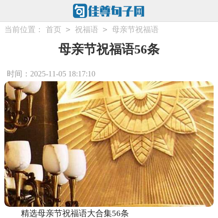
>
>
当前位置：
首页
祝福语
母亲节祝福语
母亲节祝福语56条
时间：2025-11-05 18:17:10
精选母亲节祝福语大合集56条