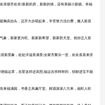
好友亲朋齐欢笑!新新的房，新新的墙，还有美丽小新娘。幸福
路挺胸高抬头，迈开大步唱起来，辛苦努力没白费，搬入新居
新气象，新家更兴旺。新家新希望，新家胜天堂。祝你迁入富
屋新居新景象，处处洋溢美满景;全家齐聚乐一堂，欢欢喜喜来庆
气萦绕福运罩，吉星送祥还高照;福运吉祥样样到，招财进宝不能
气东来福满园，书香之风遍厅堂。财源滚滚八方来，福旺人旺