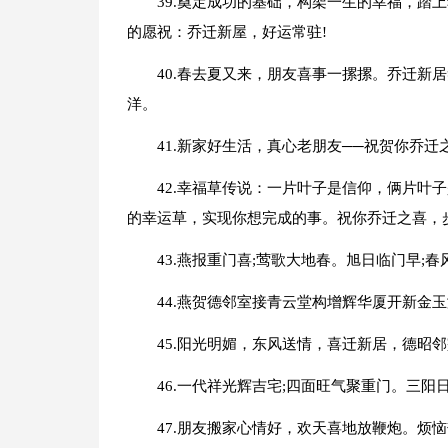
39.奠定成功的基础，构架一生的幸福，踏
的愿祝：乔迁新屋，好运常驻!
40.春去夏又来，朋友喜事一摞摞。乔迁新
洋。
41.新家好生活，真心老朋友──祝贺你乔迁之
42.幸福草传说：一片叶子是信仰，俩片叶
的幸运草，实现你想完成的事。祝你乔迁之喜，
43.燕报重门喜;莺歌大地春。旭日临门早;
44.燕贺德邻室接青云堂构增辉华厦开新金
45.阳光明媚，东风送情，喜迁新居，德昭邻
46.一代祥光辉吉宅;四面旺气聚重门。三阳
47.朋友搬家心情好，欢天喜地放鞭炮。烦