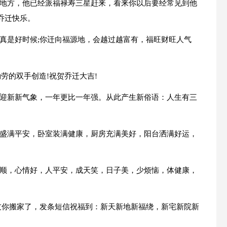
的地方，他已经派福禄寿三星赶来，看来你以后要经常见到他
乔迁快乐。
迁真是好时候;你迁向福源地，会越过越富有，福旺财旺人气
勤劳的双手创造!祝贺乔迁大吉!
旧迎新新气象，一年更比一年强。从此产生新俗语：人生有三
厅盛满平安，卧室装满健康，厨房充满美好，阳台洒满好运，
事顺，心情好，人平安，成天笑，日子美，少烦恼，体健康，
朋友你搬家了，发条短信祝福到：新天新地新福绕，新宅新院新