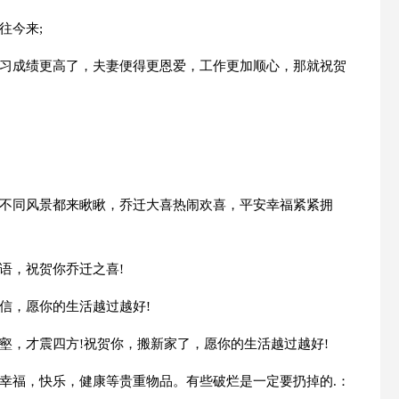
往今来;
学习成绩更高了，夫妻便得更恩爱，工作更加顺心，那就祝贺
，不同风景都来瞅瞅，乔迁大喜热闹欢喜，平安幸福紧紧拥
语，祝贺你乔迁之喜!
短信，愿你的生活越过越好!
邻壑，才震四方!祝贺你，搬新家了，愿你的生活越过越好!
：幸福，快乐，健康等贵重物品。有些破烂是一定要扔掉的.：