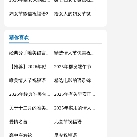
2026年给女人的妇女节祝福语短信大汇总34条
暖心妇女节微信祝福语21句
妇女节微信祝福语23句
给女人的妇女节微信祝福语32条
猜你喜欢
经典分手唯美留言句子汇总（通用60句）
精选情人节优美祝福语37句
【推荐】2026年励志名言集合40句
2025年群发端午节微信祝福语39句
唯美情人节祝福语句大全（精选130句）
精选电影的语录锦集89句
2026年经典唯美句子汇编78句
2025年有关早安正能量句子集锦58句
关于十二月的唯美简短句子
2025年实用的情人节祝福语句集锦88条
爱情名言
儿童节祝福语
高中座右铭
早安祝福语