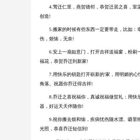
4.莺迁仁里，燕贺德邻，恭贺迁居之喜，室
创造!
5.搬家的时候有些东西一定要带走，比如
伤，烦恼，无奈!
6.安上一扇如意门，打开吉祥送福窗，粉
福花，恭贺乔迁到新家!
7.用快乐的钥匙打开崭新的'家，用明媚的
角落。祝愿你乔迁得吉祥!
8.乔迁之喜祝福你，真诚祝福做贺礼：用
器，好运天天伴随你!
9.祝你搬去烦和恼，疾病忧伤随水漂。噼
光照，恭喜乔迁短信到!