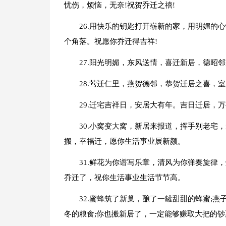
忧伤，烦恼，无奈!祝贺乔迁之禧!
26.用快乐的钥匙打开崭新的家，用明媚的
个角落。祝愿你乔迁得吉祥!
27.阳光明媚，东风送情，喜迁新居，德昭
28.莺迁仁里，燕贺德邻，恭贺迁居之喜，
29.迁宅吉祥日，安居大有年。吉日迁居，
30.小窝变大窝，新居来报道，挥手别老宅
搬，幸福迁，愿你生活事业展新颜。
31.鲜花为你谱写乐章，清风为你弹奏旋律
乔迁了，祝你生活事业生活节节高。
32.蜜蜂筑了新巢，酿了一罐甜甜的蜂蜜;
冬的粮食;你也搬新居了，一定能够赚取大把的钞