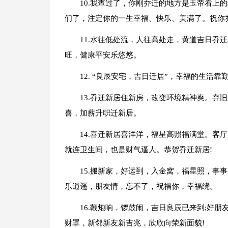
10.我查过了，你刚乔迁的地方是玉帝看上
们了，注定你的一生幸福、快乐、美满了。祝你
11.水往低处流，人往高处走，黄道吉日乔
旺，健康平安乐悠悠。
12. “良辰安宅，吉日迁居”，幸福的生活靠
13.乔迁新居住新房，改变环境精神爽。弃
喜，加薪升职迁新居。
14.喜迁新居喜洋洋，福星高照福满堂。客
就连卫生间，也是财气逼人。恭贺乔迁新居!
15.搬新家，好运到，入金窝，福星照，事
乐逍遥，朋友情，忘不了，祝福你，幸福绕。
16.鞭炮响，锣鼓闹，吉日良辰已来到;好
财罩，新邻新友新吉兆，欣欣向荣新面貌!