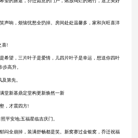
上希望的旅途，乔迁如意的门户，燃放绚烂的炮竹，送上美好
居笑声响，烦恼忧愁全扔掉。房间处处温馨多，家和兴旺喜洋
喜!
子是希望，三片叶子是爱情，儿四片叶子是幸运，想送你四叶
步步高升。
春风及第先。
玉满堂新基鼎定堂构更新焕然一新
壑，才震四方!
日照平安地;五福星临吉庆门。
恼郁闷全崩掉，装满舒畅都是笑。新窝赛过金银窝，乔迁祝福