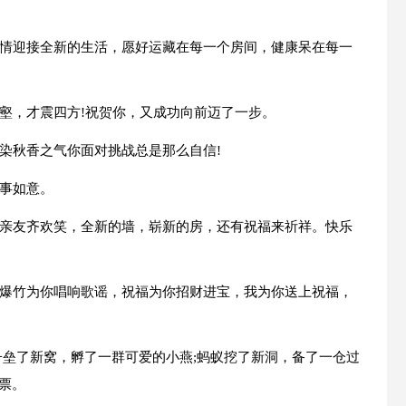
心情迎接全新的生活，愿好运藏在每一个房间，健康呆在每一
邻壑，才震四方!祝贺你，又成功向前迈了一步。
室染秋香之气你面对挑战总是那么自信!
万事如意。
，亲友齐欢笑，全新的墙，崭新的房，还有祝福来祈祥。快乐
，爆竹为你唱响歌谣，祝福为你招财进宝，我为你送上祝福，
燕子垒了新窝，孵了一群可爱的小燕;蚂蚁挖了新洞，备了一仓过
票。