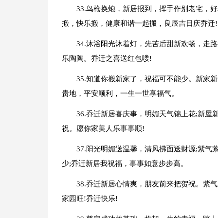
33.鸟枪换炮，新居报到，挥手作别老宅，
搬，快乐搬，健康和谐一起搬，良辰吉日庆乔迁!
34.沐浴阳光沐着灯，先苦后甜新欢畅，走
乐陶陶。乔迁之喜送红包喽!
35.知道你搬新家了，祝福可不能少。新家
贵地，平安顺利，一生一世享福气。
36.乔迁新居喜庆事，明媚天气锦上花;新
祝。愿你家美人乐事事顺!
37.阳光明媚送温馨，清风拂面送财源;紫
少;乔迁新居我祝福，事事如意步步高。
38.乔迁新居心情爽，朋友前来把贺祝。紫
家园旺!乔迁快乐!