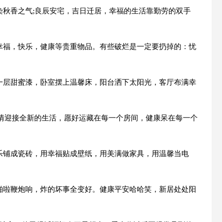
染秋香之气;良辰安宅，吉日迁居，幸福的生活靠勤劳的双手
：幸福，快乐，健康等贵重物品。有些破烂是一定要扔掉的：忧
刷一层甜蜜漆，卧室摆上温馨床，阳台洒下太阳光，客厅布满幸
心情迎接全新的生活，愿好运藏在每一个房间，健康呆在每一个
快乐铺成瓷砖，用幸福贴成壁纸，用美满做家具，用温馨当电
里啪啦鞭炮响，炸的坏事全变好。健康平安哈哈笑，新居处处阳