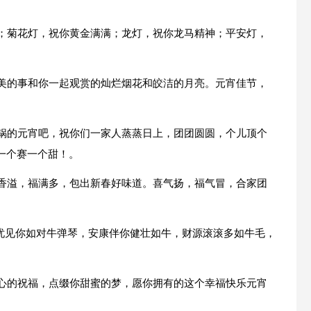
连；菊花灯，祝你黄金满满；龙灯，祝你龙马精神；平安灯，
最美的事和你一起观赏的灿烂烟花和皎洁的月亮。元宵佳节，
。
出锅的元宵吧，祝你们一家人蒸蒸日上，团团圆圆，个儿顶个
一个赛一个甜！。
馅香溢，福满多，包出新春好味道。喜气扬，福气冒，合家团
烦忧见你如对牛弹琴，安康伴你健壮如牛，财源滚滚多如牛毛，
满心的祝福，点缀你甜蜜的梦，愿你拥有的这个幸福快乐元宵