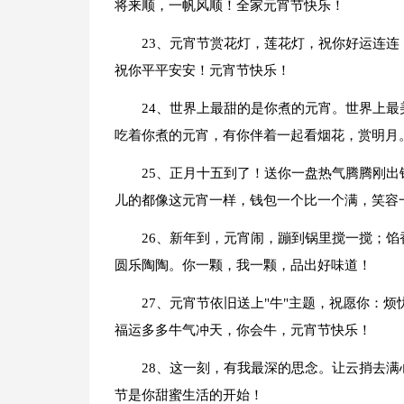
将来顺，一帆风顺！全家元宵节快乐！
23、元宵节赏花灯，莲花灯，祝你好运连
祝你平平安安！元宵节快乐！
24、世界上最甜的是你煮的元宵。世界上
吃着你煮的元宵，有你伴着一起看烟花，赏明月
25、正月十五到了！送你一盘热气腾腾刚
儿的都像这元宵一样，钱包一个比一个满，笑容
26、新年到，元宵闹，蹦到锅里搅一搅；
圆乐陶陶。你一颗，我一颗，品出好味道！
27、元宵节依旧送上"牛"主题，祝愿你：
福运多多牛气冲天，你会牛，元宵节快乐！
28、这一刻，有我最深的思念。让云捎去
节是你甜蜜生活的开始！