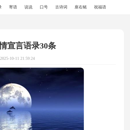
录
寄语
说说
口号
古诗词
座右铭
祝福语
情宣言语录30条
25-10-11 21:59:24