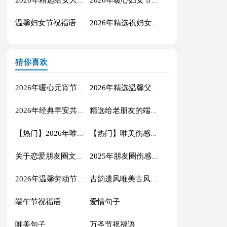
2026年精选给女人的妇女节祝福语28句
2026年暖心妇女节微信祝福语汇编32条
温馨妇女节祝福语短信31条
2026年精选祝妇女节快乐的祝福语大汇总21句
猜你喜欢
2026年暖心元宵节祝福语锦集54条
2026年精选温馨父亲节祝福语摘录46条
2026年经典早安共勉句子微信合集24条
精选给老朋友的端午节QQ祝福语锦集49句
【热门】2026年唯美情感句子摘录96条
【热门】唯美伤感爱情语录合集39句
关于恋爱朋友圈文案句子大全（通用60句）
2025年朋友圈伤感句子摘录99句
2026年温馨劳动节祝福语短信48条
古韵遗风唯美古风句子
端午节祝福语
爱情句子
唯美句子
万圣节祝福语