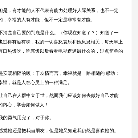
，但是，有才能的人不代表有能力处理好人际关系，也不一定
的，幸福的人有才能，但不一定是非常有才能。
搞不清楚自己要的到底是什么。（你现在知道了？）知道了一
也过得有滋有味，我的一切喜怒哀乐和她息息相关，每天早上
有口热饭吃，吃完饭以后看看电视逛逛街什么的，过点简单的
。
是安暖相陪的暖；于友情而言，幸福就是一路相随的'感动；
幸福，就是人在心灵上的一种满足。
去让自己在人群中立于世，然而我们应该如何去做好自己才能
的内心，学会如何做人！
我的勇气用完了，对于你。
我感觉她还是把我当朋友，但是她又知道我仍然是喜欢她的。