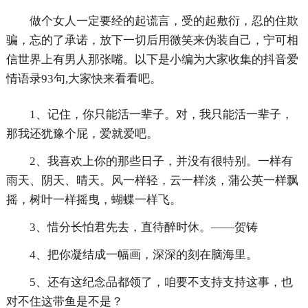
做个女人一定要经的起谎言，受的起敷衍，忍的住欺
骗，忘的了承诺，放下一切后用微笑来伪装自己，宁可相
信世界上有男人那张嘴。以下是小编为大家收集的抖音爱
情语录93句,大家快来看看吧。
1、记住，你只能活一辈子。对，我只能活一辈子，
那我还犹豫个屁，爱就爱吧。
2、我喜欢上你的那些日子，并没有很特别。一样有
雨天、阴天、晴天。风一样轻，云一样淡，蒲公英一样飘
摇，树叶一样摇曳，蝴蝶一样飞。
3、惜分长怕君先去，直待醉时休。——贺铸
4、把你凝结成一幅画，深深的刻在脑海里。
5、还有这纪念品都领了，咱要不支持支持这事，也
对不住这带鱼是不是？