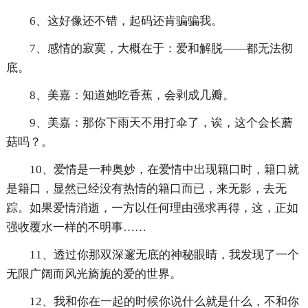
6、这好像还不错，起码还肯骗骗我。
7、感情的寂寞，大概在于：爱和解脱——都无法彻
底。
8、美嘉：知道她吃香蕉，会剥成几瓣。
9、美嘉：那你下雨天不用打伞了，诶，这个会长蘑
菇吗？。
10、爱情是一种奥妙，在爱情中出现籍口时，籍口就
是籍口，显然已经没有热情的籍口而已，来无影，去无
踪。如果爱情消逝，一方以任何理由强求再得，这，正如
强收覆水一样的不明事……
11、透过你那双深邃无底的神秘眼睛，我发现了一个
无限广阔而风光旖旎的爱的世界。
12、我和你在一起的时候你说什么就是什么，不和你