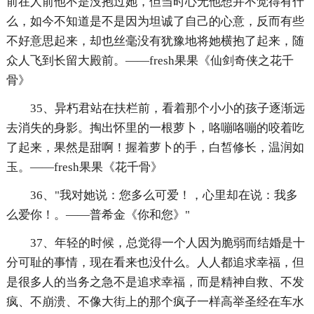
前在人前他不是没抱过她，但当时心无他想并不觉得有什
么，如今不知道是不是因为坦诚了自己的心意，反而有些
不好意思起来，却也丝毫没有犹豫地将她横抱了起来，随
众人飞到长留大殿前。——fresh果果《仙剑奇侠之花千
骨》
35、异朽君站在扶栏前，看着那个小小的孩子逐渐远
去消失的身影。掏出怀里的一根萝卜，咯嘣咯嘣的咬着吃
了起来，果然是甜啊！握着萝卜的手，白皙修长，温润如
玉。——fresh果果《花千骨》
36、"我对她说：您多么可爱！，心里却在说：我多
么爱你！。——普希金《你和您》"
37、年轻的时候，总觉得一个人因为脆弱而结婚是十
分可耻的事情，现在看来也没什么。人人都追求幸福，但
是很多人的当务之急不是追求幸福，而是精神自救、不发
疯、不崩溃、不像大街上的那个疯子一样高举圣经在车水