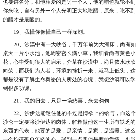
也要讲名分，和他相爱的是另一个人，他的醋也就轮不到
你来吃，自有另外一个人光明正大地吃醋，原来，吃不到
的醋才是最酸的。
19、我懂你像懂自己一样深刻。
20、沙漠中有一大峡谷，千万年前为大河床，尚有如
桌大一片小水池，池周密密长满小草，我细看尚有黄色小
花，心中受到很大的启示，介草在沙漠中，尚且依水欣欣
向荣，而我们为人者，环境的挫折一来，就马上低头，这
都是没有了解生命奥祕的人所处的心境，我想沙漠可以学
到很多功课。
21、我的归去，只是一场悲喜，来去匆匆。
22、沙伊达能迷住他的不过是情欲上的给与，而这个
沙仑一定要将沙伊达的肉体，解释做他这一生所有缺乏的
东西的代表，他要的是爱，是亲情，是家，是温暖。这么
一个拘谨孤单年轻的心，碰到一点即使是假的爱情，也当