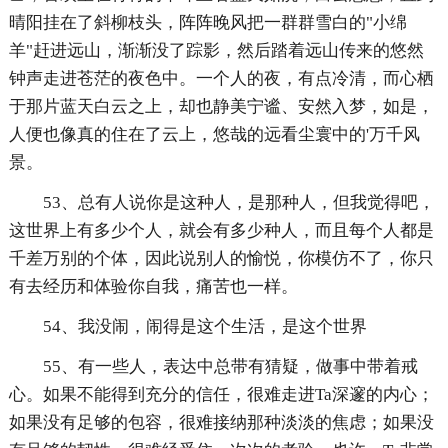
晴阳挂在了斜柳枝头，阵阵晚风把一群群雪白的"小绵
羊"赶进远山，渐渐没了踪影，然后踏着远山传来的悠然
钟声走进苍茫的夜色中。一个人的夜，有点冷清，而心栖
于那片蓝天白云之上，却也静美宁谧、安然入梦，如是，
人便也像真的住在了云上，悠哉的远看尘寰中的'万千风
景。
53、总有人说你是这种人，是那种人，但我觉得吧，
这世界上有多少个人，就会有多少种人，而且每个人都是
千差万别的个体，因此说别人的愉悦，你模仿不了，你只
有去经历和体验你自我，痛苦也一样。
54、我没闹，闹得是这个生活，是这个世界
55、有一些人，表达中总带有猜疑，做事中带着戒
心。如果不能得到充分的信任，很难走进Ta深邃的内心；
如果没有足够的包容，很难接纳那种淡淡的焦虑；如果没