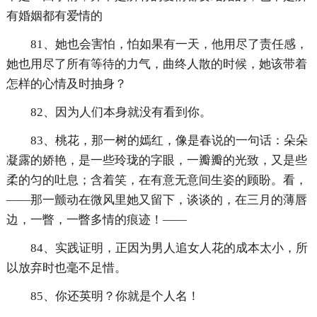
有婚姻都有爱情的
81、她也会害怕，怕如果有一天，他用尽了责任感，
她也用尽了所有等待的力气，曲终人散的时候，她该带着
怎样的心情及时抽身？
82、因为人们本身就没有看到你。
83、桃花，那一树的嫣红，像是春说的一句话：朵朵
凝露的娇艳，是一些玲珑的字眼，一瓣瓣的光致，又是些
柔的匀的吐息；含着笑，在有意无意间生姿的顾盼。看，
——那一颤动在微风里她又留下，谈谈的，在三月的薄唇
边，一瞥，一瞥多情的痕迹！——
84、实践证明，正因为男人追女人花的成本太小，所
以放弃时也毫不足惜。
85、你还英明？你就是个人名！