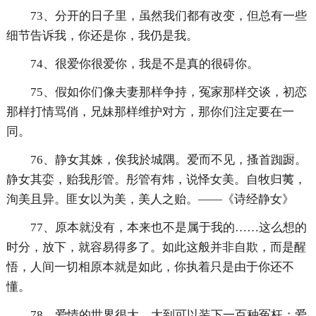
73、分开的日子里，虽然我们都有改变，但总有一些
细节告诉我，你还是你，我仍是我。
74、很爱你很爱你，我是不是真的很碍你。
75、假如你们像夫妻那样争持，冤家那样交谈，初恋
那样打情骂俏，兄妹那样维护对方，那你们注定要在一
同。
76、静女其姝，俟我於城隅。爱而不见，搔首踟蹰。
静女其娈，贻我彤管。彤管有炜，说怿女美。自牧归荑，
洵美且异。匪女以为美，美人之贻。——《诗经静女》
77、原本就没有，本来也不是属于我的……这么想的
时分，放下，就容易得多了。如此这般并非自欺，而是醒
悟，人间一切相原本就是如此，你执着只是由于你还不
懂。
78、爱情的世界很大，大到可以装下一百种冤枉；爱