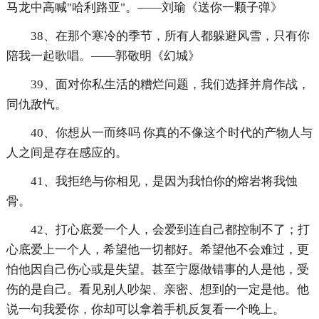
马龙中高喊"哈利路亚"。——刘瑜《送你一颗子弹》
38、在那个寒冷的季节，所有人都躲避风雪，只有你
陪我一起歌唱。——郭敬明《幻城》
39、面对你私生活的糟烂问题，我们选择并肩作战，
同仇敌忾。
40、你想从一而终吗 你真的不像这个时代的产物人与
人之间是存在感应的。
41、我拒绝与你相见，是因为我怕你的熔岩将我蚀
骨。
42、打心底爱一个人，会爱到连自己都控制不了；打
心底爱上一个人，希望他一切都好。希望他不会难过，更
怕他因自己伤心或是失望。甚至宁愿做错事的人是他，受
伤的是自己。看见别人吵架、亲密、想到的一定是他。他
说一句我爱你，你却可以拿着手机反复看一个晚上。