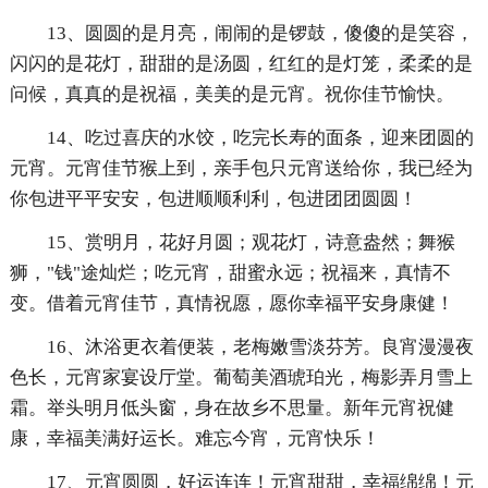
13、圆圆的是月亮，闹闹的是锣鼓，傻傻的是笑容，
闪闪的是花灯，甜甜的是汤圆，红红的是灯笼，柔柔的是
问候，真真的是祝福，美美的是元宵。祝你佳节愉快。
14、吃过喜庆的水饺，吃完长寿的面条，迎来团圆的
元宵。元宵佳节猴上到，亲手包只元宵送给你，我已经为
你包进平平安安，包进顺顺利利，包进团团圆圆！
15、赏明月，花好月圆；观花灯，诗意盎然；舞猴
狮，"钱"途灿烂；吃元宵，甜蜜永远；祝福来，真情不
变。借着元宵佳节，真情祝愿，愿你幸福平安身康健！
16、沐浴更衣着便装，老梅嫩雪淡芬芳。良宵漫漫夜
色长，元宵家宴设厅堂。葡萄美酒琥珀光，梅影弄月雪上
霜。举头明月低头窗，身在故乡不思量。新年元宵祝健
康，幸福美满好运长。难忘今宵，元宵快乐！
17、元宵圆圆，好运连连！元宵甜甜，幸福绵绵！元