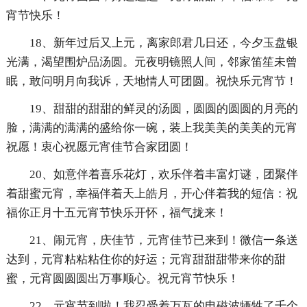
宵节快乐！
18、新年过后又上元，离家郎君几日还，今夕玉盘银
光满，渴望围炉品汤圆。元夜明镜照人间，邻家笛笙未曾
眠，敢问明月向我诉，天地情人可团圆。祝快乐元宵节！
19、甜甜的甜甜的鲜灵的汤圆，圆圆的圆圆的月亮的
脸，满满的满满的盛给你一碗，装上我美美的美美的元宵
祝愿！衷心祝愿元宵佳节合家团圆！
20、如意伴着喜乐花灯，欢乐伴着丰富灯谜，团聚伴
着甜蜜元宵，幸福伴着天上皓月，开心伴着我的短信：祝
福你正月十五元宵节快乐开怀，福气拢来！
21、闹元宵，庆佳节，元宵佳节已来到！微信一条送
达到，元宵粘粘粘住你的好运；元宵甜甜甜带来你的甜
蜜，元宵圆圆圆出万事顺心。祝元宵节快乐！
22、元宵节到啦！我忍受着万瓦的电磁波牺牲了千个