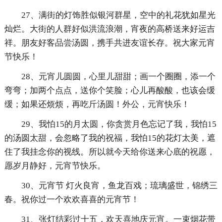
27、满街的灯饰胜似银河群星，空中的礼花犹如星光
灿烂。大街的人群好似洪流浪潮，宵夜的高桥送来好运吉
祥。朋友好客品尝汤圆，携手共进友谊长存。祝大家元宵
节快乐！
28、元宵儿圆圆，心里儿甜甜；画一个圈圈，添一个
弯弯；加两个点点，送你个笑脸；心儿再酸酸，也该会缓
缓；如果还烦烦，再吃斤汤圆！外公，元宵快乐！
29、我怕15的月太圆，你贪赏月色忘记了我，我怕15
的汤圆太甜，会忽略了我的祝福，我怕15的花灯太美，遮
住了我挂念你的视线。所以就今天给你送来心底的祝愿，
愿岁月静好，元宵节快乐。
30、元宵节 灯火良宵，鱼龙百戏；琉璃盛世，锦绣三
春。祝你过一个欢欢喜喜的元宵节！
31、张灯结彩过十五，欢天喜地庆元宵。一束烟花带