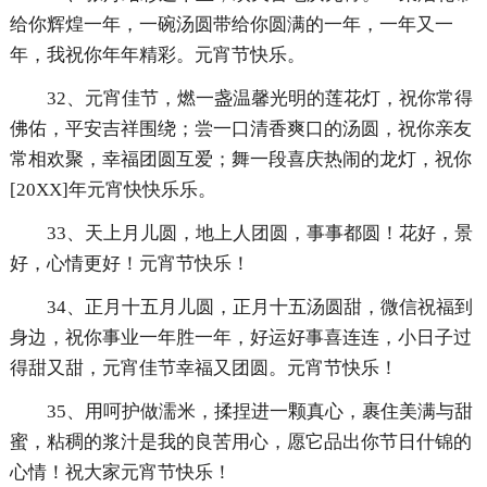
给你辉煌一年，一碗汤圆带给你圆满的一年，一年又一
年，我祝你年年精彩。元宵节快乐。
32、元宵佳节，燃一盏温馨光明的莲花灯，祝你常得
佛佑，平安吉祥围绕；尝一口清香爽口的汤圆，祝你亲友
常相欢聚，幸福团圆互爱；舞一段喜庆热闹的龙灯，祝你
[20XX]年元宵快快乐乐。
33、天上月儿圆，地上人团圆，事事都圆！花好，景
好，心情更好！元宵节快乐！
34、正月十五月儿圆，正月十五汤圆甜，微信祝福到
身边，祝你事业一年胜一年，好运好事喜连连，小日子过
得甜又甜，元宵佳节幸福又团圆。元宵节快乐！
35、用呵护做濡米，揉捏进一颗真心，裹住美满与甜
蜜，粘稠的浆汁是我的良苦用心，愿它品出你节日什锦的
心情！祝大家元宵节快乐！