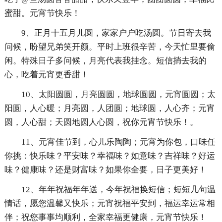
蜜甜。元宵节快乐！
9、正月十五月儿圆，家家户户吃汤圆。节日寄去我
问候，盼望兄弟笑开颜。平时上班很辛苦，今天忙里要偷
闲。特殊日子多问候，月亮代表我挂念。短信捎去我的
心，吃着元宵更香甜！
10、太阳圆圆，月亮圆圆，地球圆圆，元宵圆圆；太
阳圆，人心暖；月亮圆，人团圆；地球圆，人心齐；元宵
圆，人心甜；天圆地圆人心圆，祝你元宵节快乐！。
11、元宵佳节到，心儿乐陶陶；元宵为你包，口味任
你挑：快乐味？平安味？幸福味？如意味？吉祥味？好运
味？健康味？还是财富味？如果你全要，日子更美好！
12、年年祝福年年送，今年祝福换短信；短短几句温
情话，愿您温馨又快乐；元宵祝福平安到，福运幸运常相
伴；祝您事事均顺利，全家幸福更健康，元宵节快乐！