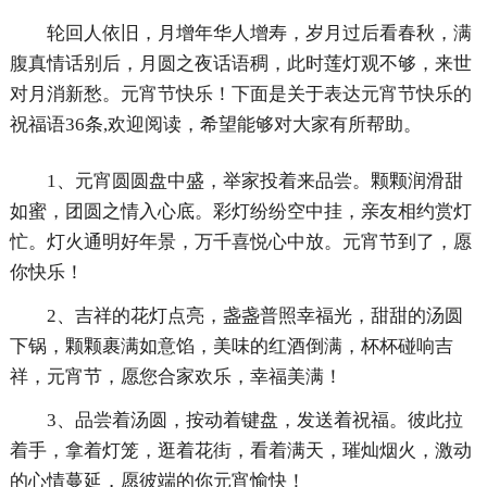
轮回人依旧，月增年华人增寿，岁月过后看春秋，满
腹真情话别后，月圆之夜话语稠，此时莲灯观不够，来世
对月消新愁。元宵节快乐！下面是关于表达元宵节快乐的
祝福语36条,欢迎阅读，希望能够对大家有所帮助。
1、元宵圆圆盘中盛，举家投着来品尝。颗颗润滑甜
如蜜，团圆之情入心底。彩灯纷纷空中挂，亲友相约赏灯
忙。灯火通明好年景，万千喜悦心中放。元宵节到了，愿
你快乐！
2、吉祥的花灯点亮，盏盏普照幸福光，甜甜的汤圆
下锅，颗颗裹满如意馅，美味的红酒倒满，杯杯碰响吉
祥，元宵节，愿您合家欢乐，幸福美满！
3、品尝着汤圆，按动着键盘，发送着祝福。彼此拉
着手，拿着灯笼，逛着花街，看着满天，璀灿烟火，激动
的心情蔓延，愿彼端的你元宵愉快！