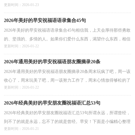
更新时间：2026-01-23
位读者分享的美好的早安祝福语53条,供各位参考。1、流行...
详情>>
2026年美好的早安祝福语语录集合45句
2026年美好的早安祝福语语录集合45句相信我，上天会厚待那些勇敢
的、坚强的、多情的人。如果你们爱什么东西，渴望什么东西，相信
更新时间：2026-01-22
我，你就去爱吧、去渴望吧！只要你有足够强大的愿望，你...
详情>>
2026年通用美好的早安祝福语朋友圈摘录20条
2026年通用美好的早安祝福语朋友圈摘录20条周末玩疯了吧，周一该
收心了，周末玩美了吧，周一该努力工作了，周末心情放得够松的了
更新时间：2026-01-22
吧，周一该把心情紧一紧了，周末收到祝福了吧，周一的祝福...
详情>>
2026年经典美好的早安朋友圈祝福语汇总53句
2026年经典美好的早安朋友圈祝福语汇总53句所谓永远，所谓曾经，
到不了的就是永远，忘不了的就是曾经。早安！下面是小编精心整理
更新时间：2026-01-21
的美好的早安祝福语53句,欢迎大家阅读。1、曾经沉醉...
详情>>