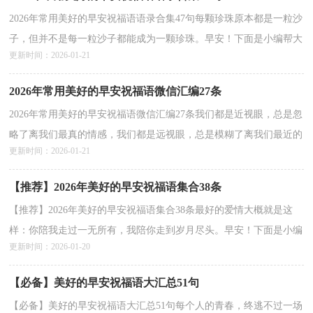
2026年常用美好的早安祝福语语录合集47句每颗珍珠原本都是一粒沙
子，但并不是每一粒沙子都能成为一颗珍珠。早安！下面是小编帮大
更新时间：2026-01-21
家整理的美好的早安祝福语47句,供大家参考借鉴，...
详情>>
2026年常用美好的早安祝福语微信汇编27条
2026年常用美好的早安祝福语微信汇编27条我们都是近视眼，总是忽
略了离我们最真的情感，我们都是远视眼，总是模糊了离我们最近的
更新时间：2026-01-21
幸福。一辈子真的很短，远没有我们想象的那么长，这辈...
详情>>
【推荐】2026年美好的早安祝福语集合38条
【推荐】2026年美好的早安祝福语集合38条最好的爱情大概就是这
样：你陪我走过一无所有，我陪你走到岁月尽头。早安！下面是小编
更新时间：2026-01-20
为大家收集的美好的早安祝福语38条,欢迎参考。1、真...
详情>>
【必备】美好的早安祝福语大汇总51句
【必备】美好的早安祝福语大汇总51句每个人的青春，终逃不过一场