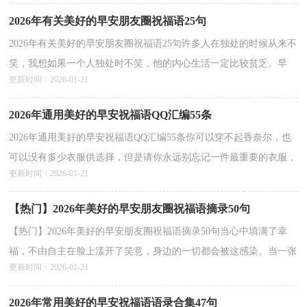
2026年有关美好的早安朋友圈祝福语25句
2026年有关美好的早安朋友圈祝福语25句许多人在独处的时候从来不
笑，我想如果一个人独处时不笑，他的内心生活一定比较贫乏。早
更新时间：2026-01-21
安！以下是小编帮大家整理的美好的早安祝福语25句,...
详情>>
2026年通用美好的早安祝福语QQ汇编55条
2026年通用美好的早安祝福语QQ汇编55条你可以穿不起香奈尔，也
可以没有多少衣服供选择，但是请你永远别忘记一件最重要的衣服，
更新时间：2026-01-21
这件衣服叫自我。早安！以下是小编收集整理的美好的早...
详情>>
【热门】2026年美好的早安朋友圈祝福语摘录50句
【热门】2026年美好的早安朋友圈祝福语摘录50句当心中填满了幸
福，不由自主在脸上漾开了笑意，身边的一切都会被这感染。当一张
更新时间：2026-01-21
阴云密布的脸碰到这张快乐自信的脸时，它一定会被这...
详情>>
2026年常用美好的早安祝福语语录合集47句