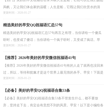
【热门】美好的早安祝福语语录36条人生是船，它既可以让我们扬起
风帆，又让我们体会家的温暖；人生是船，它既让我们欣赏水的清
更新时间：2026-01-27
澈，又让我们感受阳光的怀抱；人生是船，温馨的大海是我家，远...
详情>>
精选美好的早安QQ祝福语汇总57句
精选美好的早安QQ祝福语汇总57句再言之有理，当你讲给一个傻瓜
听时，也变成了傻话；当你讲给一个疯子听时，又变成了疯话。早
更新时间：2026-01-27
安！下面是小编为大家提供的美好的早安祝福语57句,欢迎阅...
详情>>
【推荐】2026年美好的早安微信祝福语41句
【推荐】2026年美好的早安微信祝福语41句有的人走了就再也没回来
过，所以，等待和犹豫才是这个世界上最无情的杀手。早安！下面是
更新时间：2026-01-23
小编为大家整理的美好的早安祝福语41句,欢迎大家...
详情>>
【必备】美好的早安QQ祝福语合集53条
【必备】美好的早安QQ祝福语合集53条不管发生什么，都不要放
弃，坚持走下去，肯定会有意想不到的风景。早安！以下是小编给各