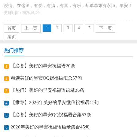
爱情。在这里，有爱，有情，有喜，有乐，却单单难有永恒。早安！
更新时间：2026-01-20
以下是小编精心整理的美好的早安祝福语51句,希望大家喜欢...
详情>>
1
2
3
4
5
首页
上一页
下一页
尾页
热门推荐
【必备】美好的早安祝福语20条
1
精选美好的早安QQ祝福语汇总57句
2
【热门】美好的早安祝福语语录36条
3
【推荐】2026年美好的早安微信祝福语41句
4
【必备】美好的早安QQ祝福语合集53条
5
2026年美好的早安祝福语语录集合45句
6