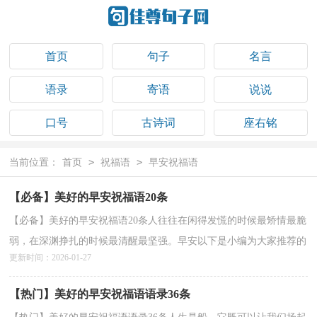
首页
句子
名言
语录
寄语
说说
口号
古诗词
座右铭
祝福语
>
>
当前位置：
首页
祝福语
早安祝福语
【必备】美好的早安祝福语20条
【必备】美好的早安祝福语20条人往往在闲得发慌的时候最矫情最脆
弱，在深渊挣扎的时候最清醒最坚强。早安以下是小编为大家推荐的
更新时间：2026-01-27
美好的早安祝福语20条,一起来欣赏吧。1、疼一...
详情>>
【热门】美好的早安祝福语语录36条